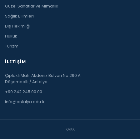
Güzel Sanatlar ve Mimarlık
Sağlık Bilimleri
Diş Hekimliği
Hukuk
Turizm
İLETIŞIM
Çıplaklı Mah. Akdeniz Bulvarı No:290 A
Döşemealtı / Antalya
+90 242 245 00 00
info@antalya.edu.tr
KVKK